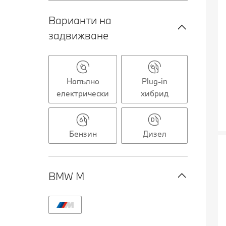
Варианти на
задвижване
Напълно
Plug-in
електрически
хибрид
Бензин
Дизел
BMW M