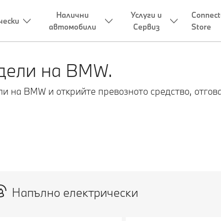
Налични
Услуги и
Connect
чески
автомобили
Сервиз
Store
дели на BMW.
ли на BMW и открийте превозното средство, отго
Напълно електрически