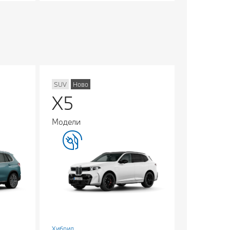
SUV
Ново
X5
Модели
Хибрид