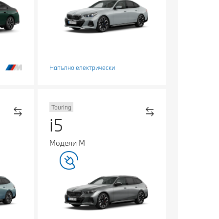
Напълно електрически
Touring
i5
Модели М