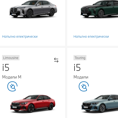
Напълно електрически
Напълно електрически
Limousine
Touring
i5
i5
Модели М
Модели