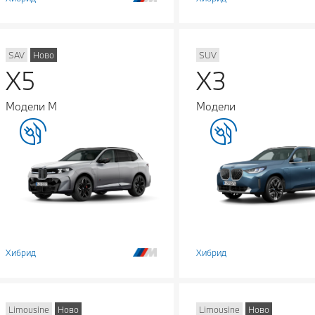
SAV
Ново
SUV
X5
X3
Модели М
Модели
Хибрид
Хибрид
Limousine
Ново
Limousine
Ново