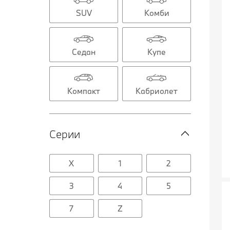
SUV
Комби
Седан
Купе
Компакт
Кабриолет
Серии
X
1
2
3
4
5
7
Z