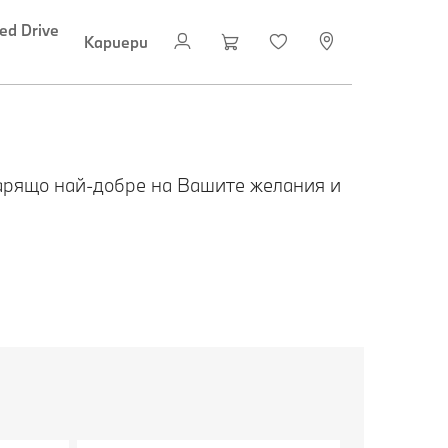
ed Drive
Кариери
варящо най-добре на Вашите желания и