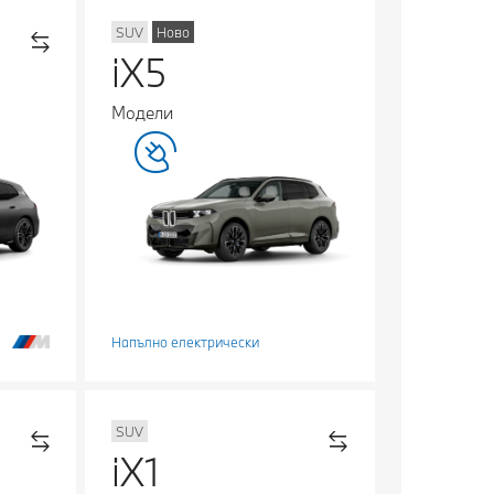
SUV
Ново
iX5
Модели
Напълно електрически
SUV
iX1