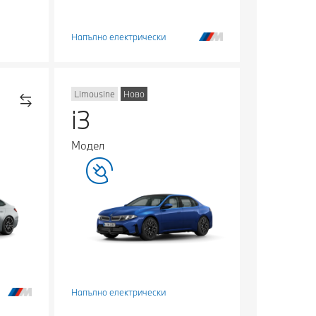
Напълно електрически
Limousine
Ново
i3
Модел
Напълно електрически