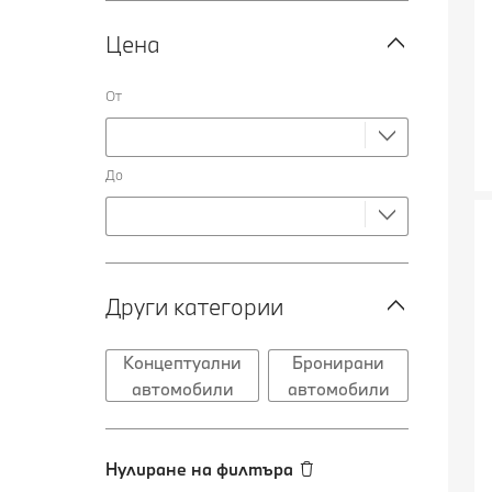
Цена
От
До
Други категории
Концептуални
Бронирани
автомобили
автомобили
Нулиране на филтъра