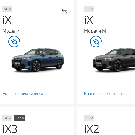
SUV
SUV
iX
iX
Модели
Модели М
Напълно електрически
Напълно електрически
SUV
Ново
SUV
iX3
iX2