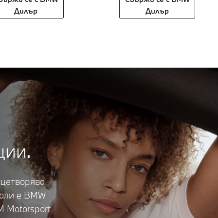
Дилър
Дилър
ции.
лицетворява
дали е BMW
 Motorsport