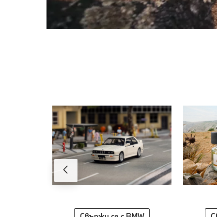
Свържи се с BMW
С