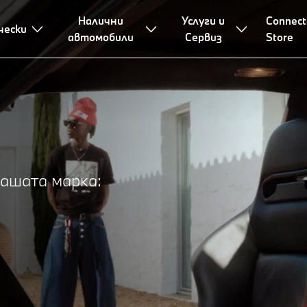
Налични
Услуги и
Connect
чески
BMW миниатюри
BMW аксесоари
BMW играчки и деца
автомобили
Сервиз
Store
нашата марка: