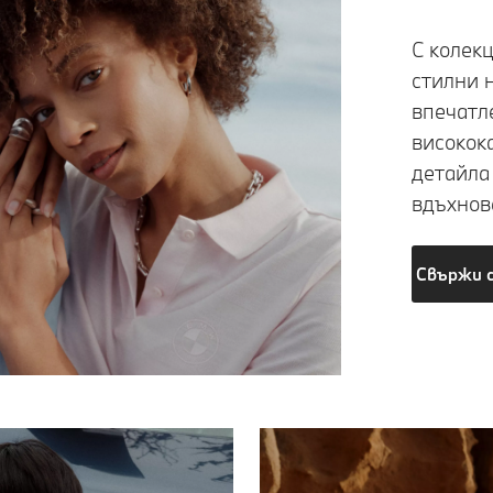
С колек
стилни 
впечатл
високок
детайла
вдъхнов
Свържи 