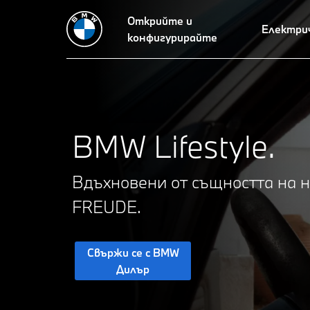
Открийте и
Акценти
BMW Lifestyle колекции
BMW Golf Collection
Електри
конфигурирайте
BMW Lifestyle.
Вдъхновени от същността на 
FREUDE.
Свържи се с BMW
Дилър