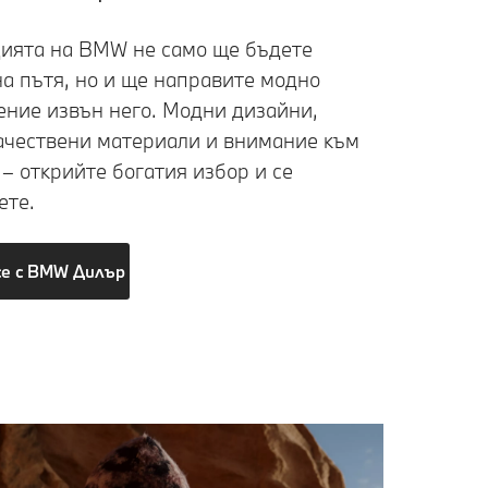
цията на BMW не само ще бъдете
на пътя, но и ще направите модно
ение извън него. Модни дизайни,
ачествени материали и внимание към
 – открийте богатия избор и се
ете.
се с BMW Дилър