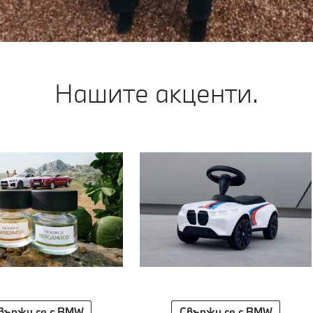
Нашите акценти.
вържи се с BMW
Свържи се с BMW