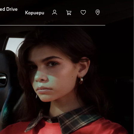
ed Drive
Кариери
Свържи се с BMW Дилър