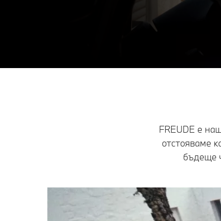
FREUDE е наш
отстояваме к
бъдеще 