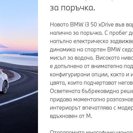
за поръчка.
Новото BMW i3 50 xDrive във вар
налично за поръчка. С пробег 
напълно електрическо задвижв
динамика на спортен BMW седан
мисъл за водача. Високото нив
е допълнено от внимателно по
конфигурирани опции, както и 
цвята, които подчертават него
Осветената бъбрековидна реше
придава моментално разпознав
интериорът впечатлява с модер
вдъхновен от M.
Отопляемите многофункционал