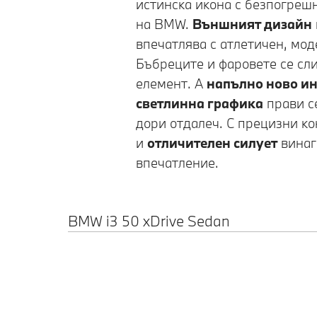
истинска икона с безпогреш
на BMW.
Външният дизайн
впечатлява с атлетичен, мод
Бъбреците и фаровете се сл
елемент. А
напълно ново и
светлинна графика
прави с
дори отдалеч. С прецизни к
и
отличителен силует
винаг
впечатление.
BMW i3 50 xDrive Sedan