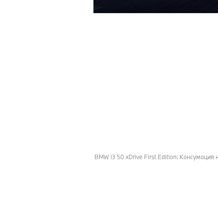
BMW i3 50 xDrive First Edition: Консумаци