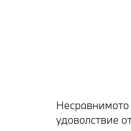
BMW i3 50 xDrive Sedan
Несравнимото
удоволствие о