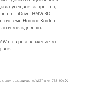
ават усещане за простор,
noramic iDrive, BMW 3D
та система Harman Kardon
вно и завладяващо.
MW е на разположение за
ране.
ение с електрозадвижване, WLTP в км: 758–906