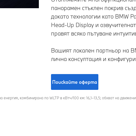
панорамен стъклен покрив създ
докато технологии като BMW Pa
Head-Up Display и озвучителна
правят всяко пътуване интуити
Вашият локален партньор на B
лична консултация и конфигури
Поискайте оферта
я на енергия, комбинирана по WLTP в кВтч/100 км: 16,1–13,5; обхват на движ