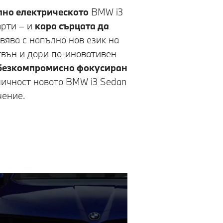
лно електрическото
BMW i3
арти – и
кара сърцата да
овява с напълно нов език на
твън и дори по-иновативен
безкомпромисно фокусиран
амичност новото BMW i3 Sedan
чение.