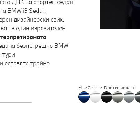
ната ДНК на спортен седан
на
BMW i3 Sedan
ерен дизайнерски език.
иват в един изразителен
нтерпретираната
едана безпогрешно BMW
онтури
и оставяте трайно
M Le Castellet Blue син металик