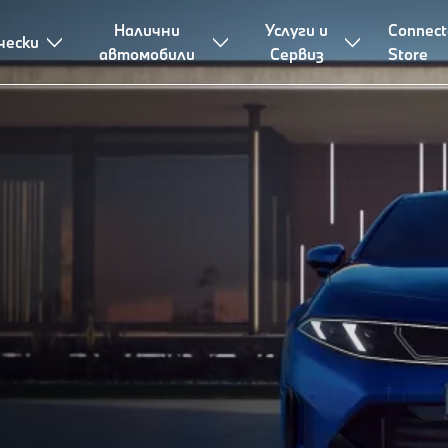
Налични
Услуги и
Connect
чески
автомобили
Сервиз
Store