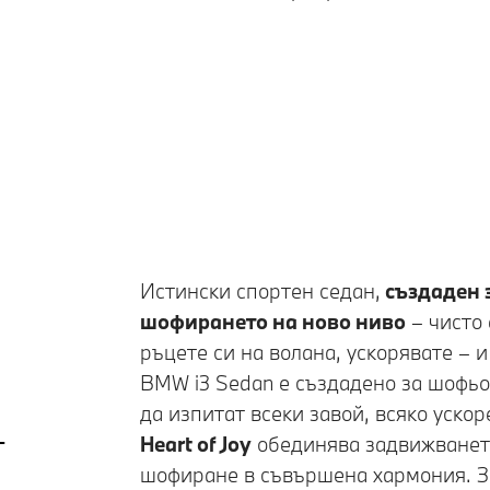
Интериорен дизайн Contemporary
Истински спортен седан,
създаден 
шофирането на ново ниво
– чисто 
ръцете си на волана, ускорявате – и
BMW i3 Sedan
е създадено за шофьо
да изпитат всеки завой, всяко уско
т
Heart of Joy
обединява задвижванет
шофиране в съвършена хармония. З