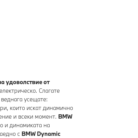
 | Digital White
за удоволствие от
електрическо. Слагате
 веднага усещате:
ри, които искат динамично
рение и всеки момент.
BMW
о и динамиката на
аедно с
BMW Dynamic