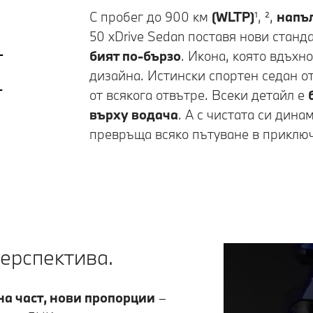
С пробег до 900 км
(WLTP)
¹, ²,
напъ
50 xDrive Sedan поставя нови станд
т
бият по-бързо
. Икона, която вдъхн
дизайна. Истински спортен седан о
т
от всякога отвътре. Всеки детайл е
върху водача
. А с чистата си дин
превръща всяко пътуване в приклю
перспектива.
на част, нови пропорции
–