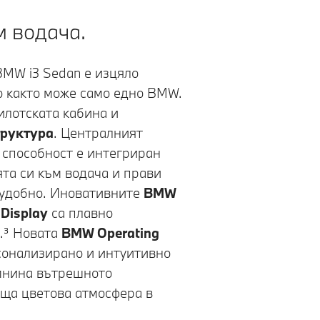
м водача.
BMW i3 Sedan
е изцяло
о както може само едно BMW.
лотската кабина и
труктура
. Централният
а способност
е интегриран
та си към водача и прави
 удобно. Иновативните
BMW
Display
са плавно
.³ Новата
BMW Operating
сонализирано и интуитивно
ъмнина вътрешното
аща цветова атмосфера в