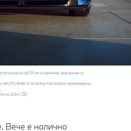
ости съгласно WLTP не са налични, тези данни са
 (WLTP). BMW i3 50 xDrive First Edition: комбинирани
.
та на 2026 г.
. Вече е налично