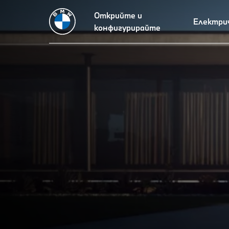
Открийте и
Електри
конфигурирайте
НОВОТО BMW i3