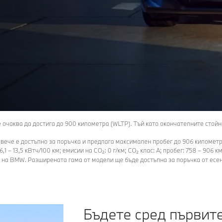
е очаква да достига до 900 километра (WLTP). Тъй като окончателните стойн
 вече е достъпно за поръчка и предлага максимален пробег до 906 километра
 – 13,5 кВтч/100 км; емисии на CO₂: 0 г/км; CO₂ клас: A; пробег: 758 – 906 км
р на BMW. Разширената гама от модели ще бъде достъпна за поръчка от есен
Бъдете сред първите