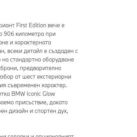
иант First Edition вече е
до 906 километра при
ане и характерната
, всеки детайл е създаден с
о на стандартно оборудване
дбрани, предварително
избор от шест екстериорни
вия съвременен характер.
тка BMW Iconic Glow
аемо присъствие, докато
ен дизайн и спортен дух,
ни седалки и опционалният