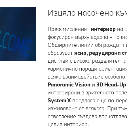
Изцяло насоченo къ
Преосмисленият
интериор
на
фокусиран върху водача – точн
Обширните линии обграждат пи
образуват
ясна, редуцирана с
дисплей с висока разделителн
хармонично поради ориентация
всяко взаимодействие особено
Panoramic Vision
и
3D Head-Up 
интегрирани в зрителното поле
System X
предлага още по-пер
изживяване от всякога. При т
осветление създава впечатляв
целия интериор.