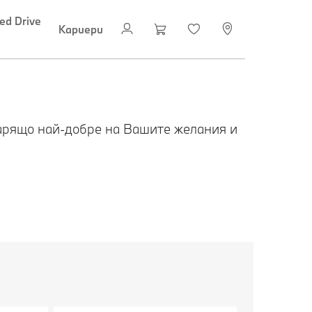
ed Drive
Кариери
варящо най-добре на Вашите желания и