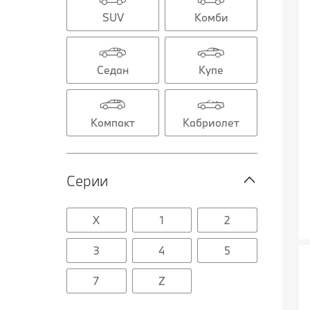
SUV
Комби
Седан
Купе
Компакт
Кабриолет
Серии
X
1
2
3
4
5
7
Z