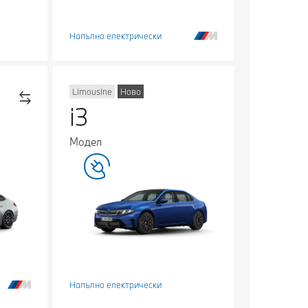
Напълно електрически
Limousine
Ново
i3
Модел
Напълно електрически