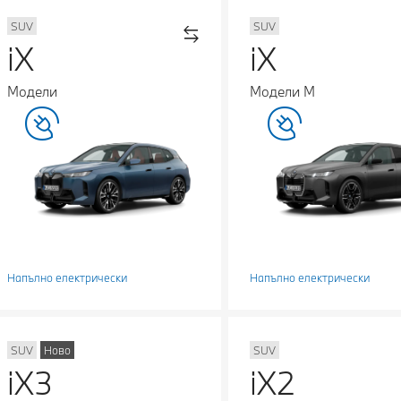
SUV
SUV
iX
iX
Модели
Модели М
Напълно електрически
Напълно електрически
SUV
Ново
SUV
iX3
iX2