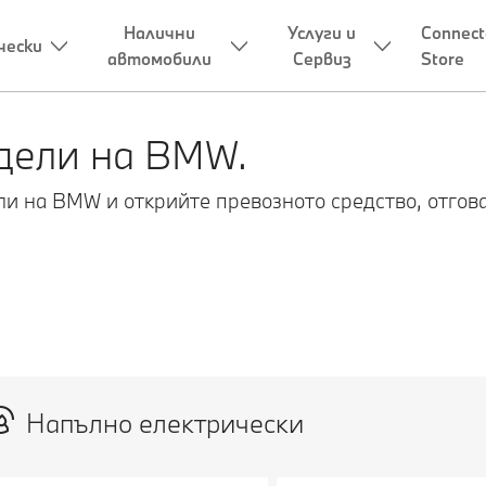
Налични
Услуги и
Connect
чески
автомобили
Сервиз
Store
дели на BMW.
ли на BMW и открийте превозното средство, отго
Напълно електрически