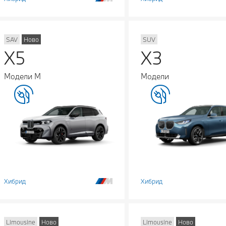
SAV
Ново
SUV
X5
X3
Модели М
Модели
Хибрид
Хибрид
Limousine
Ново
Limousine
Ново