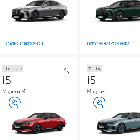
Напълно електрически
Напълно електрически
Limousine
Touring
i5
i5
Модели М
Модели