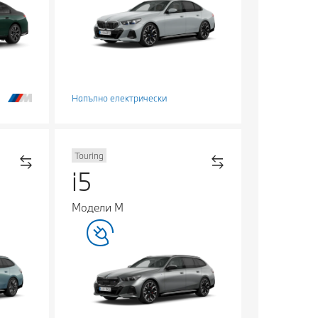
Напълно електрически
Touring
i5
Модели М