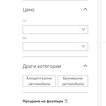
Цена
От
До
Други категории
Концептуални
Бронирани
автомобили
автомобили
Нулиране на филтъра