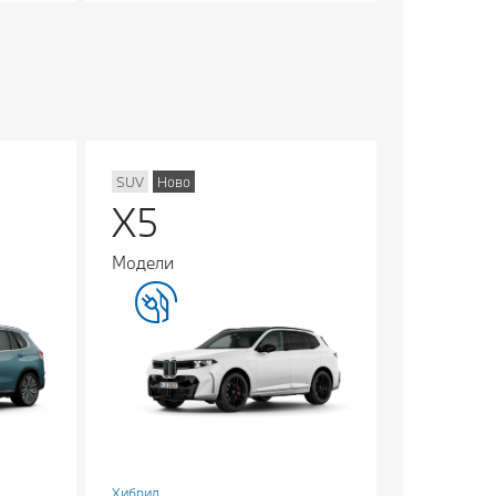
SUV
Ново
X5
Модели
Хибрид