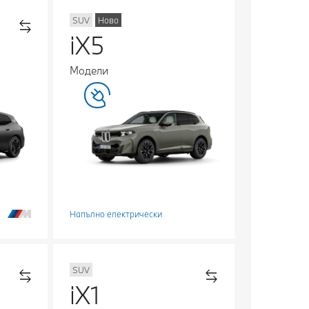
SUV
Ново
iX5
Модели
Напълно електрически
SUV
iX1