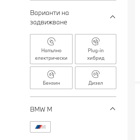
Варианти на
задвижване
Напълно
Plug-in
електрически
хибрид
Бензин
Дизел
BMW M