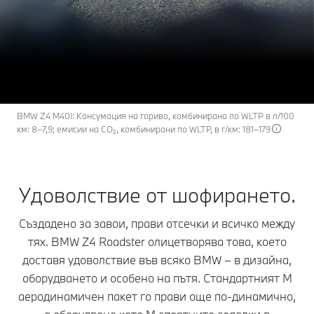
Z4
THE
BMW Z4 Roadster.
Заявете оферта
BMW Z4 M40i: Консумация на гориво, комбинирана по WLTP в л/100
км: 8–7,9; емисии на CO₂, комбинирани по WLTP, в г/км: 181–179
Удоволствие от шофирането.
Създадено за завои, прави отсечки и всичко между
тях. BMW Z4 Roadster олицетворява това, което
доставя удоволствие във всяко BMW – в дизайна,
оборудването и особено на пътя. Стандартният M
аеродинамичен пакет го прави още по-динамично,