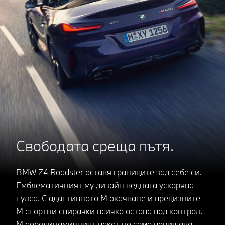
Свободата среща пътя.
BMW Z4 Roadster оставя границите зад себе си.
Емблематичният му дизайн веднага ускорява
пулса. С адаптивното M окачване и прецизните
M спортни спирачки всичко остава под контрол.
M аеродинамичният пакет не само повишава