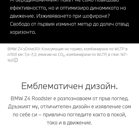
ефективността, но и оптимизира динамиката на
движение. Изживяването при шофиране?
Свобода от първия изминат метър до далеч отвъд
хоризонта.
BMW Z4 sDrive30i: Консумация на гориво, комбинирана по WLTP в
л/100 км: 7,4–7,2; емисии на CO₂, комбинирани по WLTP, в г/км: 167–
163
Емблематичен дизайн.
BMW Z4 Roadster е разпознаваем от пръв поглед.
Дръзкият му, отличителен дизайн е изявление сам
по себе си – привлича погледите както в покой,
така и в движение.