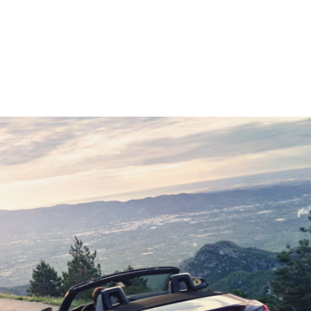
Добавете за сравнение
BMW Z4 M40i: Консумация на гориво, комбинирана по WLTP в л/100
км: 8–7,9; емисии на CO₂, комбинирани по WLTP, в г/км: 181–179