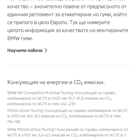
качество – значително повече от предписаното от
единния регламент за етикетиране на гуми, който
се прилага в цяла Европа. Тук ще намерите
цялата информация за качествата на монтираните
BMW гуми.
Научете повече
Консумация на енергия и CO₂ емисии.
BMW M3 Competition M xDrive Touring: Консумация на гориво,
комбинирана по WLTP, в л/100 км: 10,7–10,5; емисии на CO₂,
комбинирани по WLTP, в г/км: 242–239
M340i xDrive Touring¹: Консумация на гориво, комбинирана по WLTP,
в л/100 км: 8,6–8,1; емисии на CO₂, комбинирани по WLTP, в г/км:
194–182
BMW M340d xDrive Touring¹: Консумация на гориво, комбинирана по
WLTP, в л/100 км: 6,6–6,1; емисии на CO₂, комбинирани по WLTP, в г/