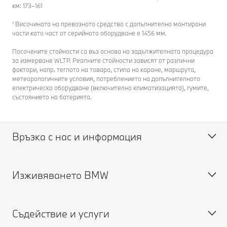
км: 173–161
¹ Височината на превозното средство с допълнително монтирани
части като част от серийното оборудване е 1456 мм.
Посочените стойности са въз основа на задължителната процедура
за измерване WLTP. Реалните стойности зависят от различни
фактори, напр. теглото на товара, стила на каране, маршрута,
метеорологичните условия, потреблението на допълнителното
електрическо оборудване (включително климатизацията), гумите,
състоянието на батерията.
Връзка с нас и информация
Изживяването BMW
Помощ и контакт
Обслужване на клиенти
Съдействие и услуги
Genius онлайн (ЧЗВ)
BMW Кариери