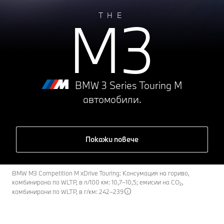
M3
THE
BMW 3 Series Touring М
автомобили.
Покажи повече
BMW M3 Competition M xDrive Touring: Консумация на гориво,
комбинирана по WLTP, в л/100 км: 10,7–10,5; емисии на CO₂,
комбинирани по WLTP, в г/км: 242–239