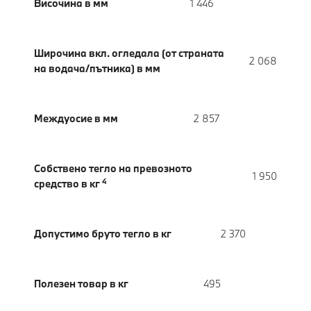
Височина в мм
1 446
Широчина вкл. огледала (от страната
2 068
на водача/пътника) в мм
Междуосие в мм
2 857
Собствено тегло на превозното
1 950
4
средство в кг
Допустимо бруто тегло в кг
2 370
Полезен товар в кг
495