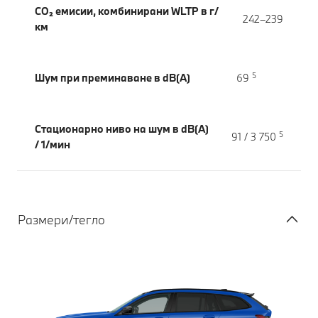
CO₂ емисии, комбинирани WLTP в г/
242–239
км
5
Шум при преминаване в dB(A)
69
Стационарно ниво на шум в dB(A)
5
91 / 3 750
/ 1/мин
Размери/тегло