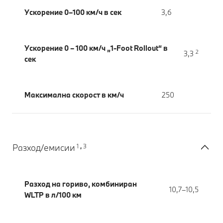
Ускорение 0–100 км/ч в сек
3,6
Ускорение 0 – 100 км/ч „1-Foot Rollout“ в
2
3,3
сек
Максимална скорост в км/ч
250
1
3
Разход/емисии
,
Разход на гориво, комбиниран
10,7–10,5
WLTP в л/100 км