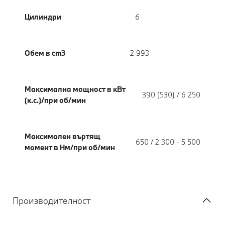
Цилиндри
6
Обем в cm3
2 993
Максимална мощност в кВт
390 (530) / 6 250
(к.с.)/при об/мин
Максимален въртящ
650 / 2 300 - 5 500
момент в Нм/при об/мин
Производителност