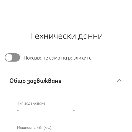
Технически данни
Показване само на разликите
Общо задвижване
Общо
задвижване
Тип задвижване
-
-
Мощност в кВт (к.с.)