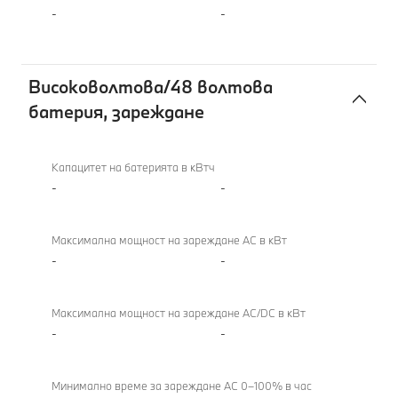
-
-
Високоволтова/48 волтова
батерия, зареждане
Високоволтова/48
волтова
Капацитет на батерията в кВтч
батерия,
-
-
зареждане
Максимална мощност на зареждане AC в кВт
-
-
Максимална мощност на зареждане AC/DC в кВт
-
-
Минимално време за зареждане AC 0–100% в час