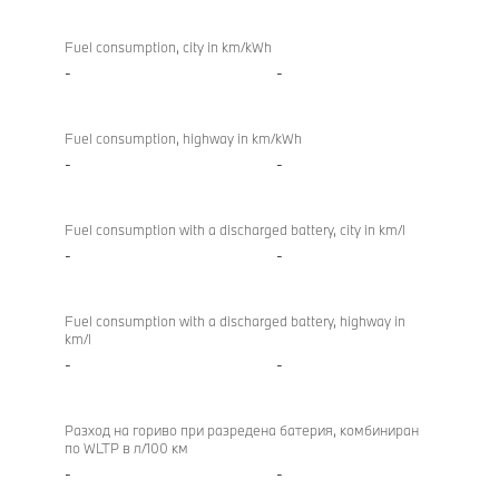
Fuel consumption, city in km/kWh
-
-
Fuel consumption, highway in km/kWh
-
-
Fuel consumption with a discharged battery, city in km/l
-
-
Fuel consumption with a discharged battery, highway in
km/l
-
-
Разход на гориво при разредена батерия, комбиниран
по WLTP в л/100 км
-
-