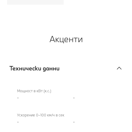
Акценти
Технически данни
Технически
данни
Мощност в кВт (к.с.)
-
-
Ускорение 0–100 км/ч в сек
-
-