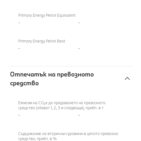
Primary Energy Petrol Equivalent
-
-
Primary Energy Petrol Best
-
-
Отпечатък на превозното
средство
Отпечатък
на
Емисии на CO₂e до предаването на превозното
средство (обхват 1, 2, 3 и следващи), прибл. в т
превозното
-
-
средство
Съдържание на вторични суровини в цялото превозно
средство, прибл. в %