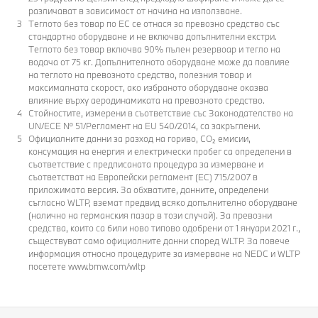
различават в зависимост от начина на използване.
Теглото без товар по EC се отнася за превозно средство със
стандартно оборудване и не включва допълнителни екстри.
Теглото без товар включва 90% пълен резервоар и тегло на
водача от 75 кг. Допълнителното оборудване може да повлияе
на теглото на превозното средство, полезния товар и
максималната скорост, ако избраното оборудване оказва
влияние върху аеродинамиката на превозното средство.
Стойностите, измерени в съответствие със Законодателство на
UN/ECE № 51/Регламент на EU 540/2014, са закръглени.
Официалните данни за разход на гориво, CO₂ емисии,
консумация на енергия и електрически пробег са определени в
съответствие с предписаната процедура за измерване и
съответстват на Европейски регламент (EC) 715/2007 в
приложимата версия. За обхватите, данните, определени
съгласно WLTP, вземат предвид всяко допълнително оборудване
(налично на германския пазар в този случай). За превозни
средства, които са били ново типово одобрени от 1 януари 2021 г.,
съществуват само официалните данни според WLTP. За повече
информация относно процедурите за измерване на NEDC и WLTP
посетете www.bmw.com/wltp