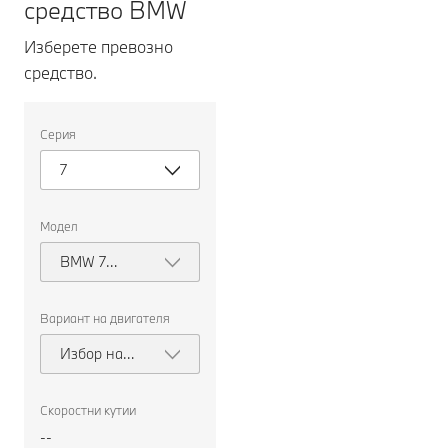
средство BMW
Изберете превозно
средство.
Изберете
Серия
превозно
средство.
7
Модел
BMW 7
Series
Sedan
Вариант на двигателя
Избор на
вариант на
двигателя
Скоростни кутии
--