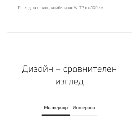
Разход на гориво, комбиниран WLTP в л/100 км
-
-
Дизайн – сравнителен
изглед
Екстериор
Интериор