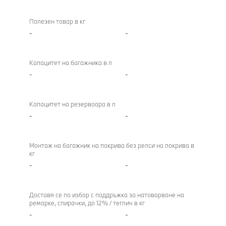
Полезен товар в кг
-
-
Капацитет на багажника в л
-
-
Капацитет на резервоара в л
-
-
Монтаж на багажник на покрива без релси на покрива в
кг
-
-
Доставя се по избор с поддръжка за натоварване на
ремарке, спирачки, до 12% / теглич в кг
-
-