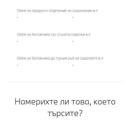
Обем на предното отделение за съхранение в л
-
-
Обем на багажника със сгънати седалки в л
-
-
Обем на багажника до горния ръб на седалката в л
-
-
Намерихте ли това, което
търсите?