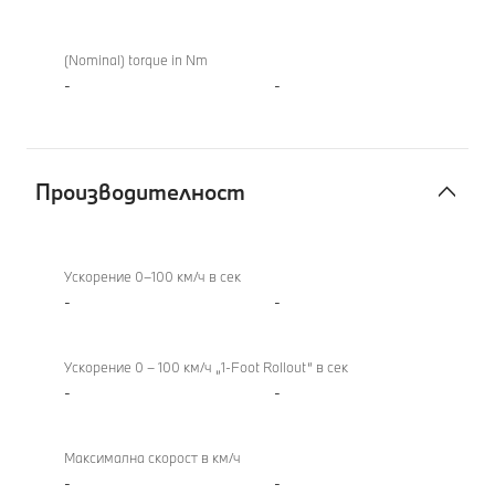
(Nominal) torque in Nm
-
-
Производителност
Производителност
Ускорение 0–100 км/ч в сек
-
-
Ускорение 0 – 100 км/ч „1-Foot Rollout“ в сек
-
-
Максимална скорост в км/ч
-
-