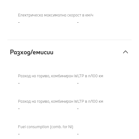
Електрическа максимална скорост в км/ч
-
-
Разход/емисии
Разход/
емисии
Разход на гориво, комбиниран WLTP в л/100 км
-
-
Разход на гориво, комбиниран WLTP в л/100 км
-
-
Fuel consumption (comb. for NI)
-
-