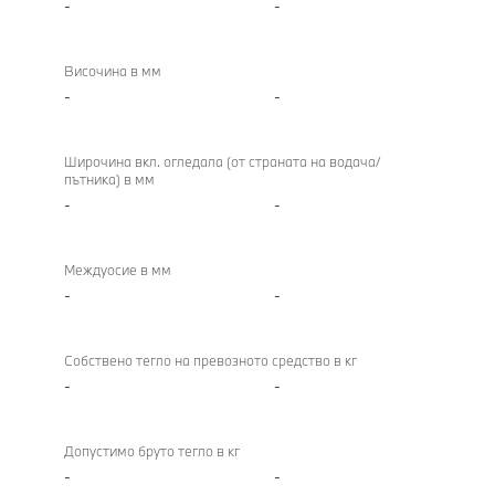
-
-
Височина в мм
-
-
Широчина вкл. огледала (от страната на водача/
пътника) в мм
-
-
Междуосие в мм
-
-
Собствено тегло на превозното средство в кг
-
-
Допустимо бруто тегло в кг
-
-