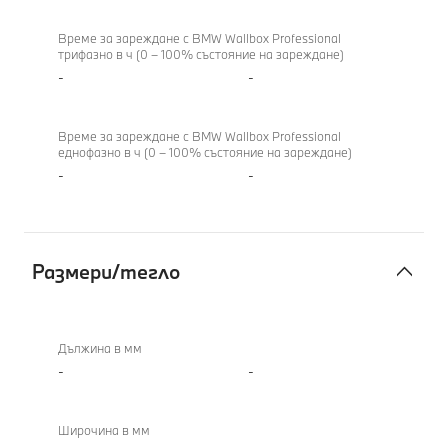
Време за зареждане с BMW Wallbox Professional
трифазно в ч (0 – 100% състояние на зареждане)
-
-
Време за зареждане с BMW Wallbox Professional
еднофазно в ч (0 – 100% състояние на зареждане)
-
-
Размери/тегло
Размери/
тегло
Дължина в мм
-
-
Широчина в мм