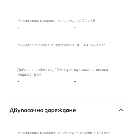
-
-
Максимална мощност на зареждане DC в кВт
-
-
Минимално време за зареждане DC 10–80% в час
-
-
Добавен пробег след 10 минути зареждане с висока
мощност в км
-
-
Двупосочно зареждане
Двупосочно
зареждане
Максимална мощност на разреждане Vehicle-to-Load