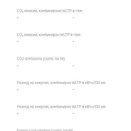
CO₂ емисии, комбинирани WLTP в г/км
-
-
CO₂ емисии, комбиниран WLTP в г/км
-
-
CO2-Emissions (comb. for NI)
-
-
Разход на енергия, комбиниран WLTP в кВтч/100 км
-
-
Разход на енергия, комбиниран WLTP в кВтч/100 км
-
-
Energy consumption (comb. for NI)