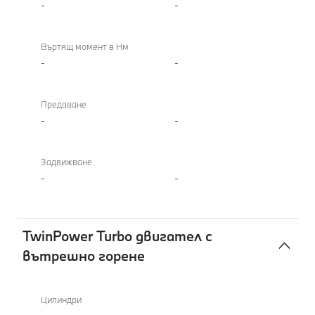
-
-
Въртящ момент в Нм
-
-
Предаване
-
-
Задвижване
-
-
TwinPower Turbo двигател с
вътрешно горене
TwinPower
Turbo
Цилиндри
двигател