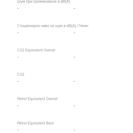
Шум при преминаване в dB(A)
-
-
Стационарно ниво на шум в dB(A) / 1/мин
-
-
CO2 Equivalent Overall
-
-
CO2
-
-
Petrol Equivalent Overall
-
-
Petrol Equivalent Best
-
-