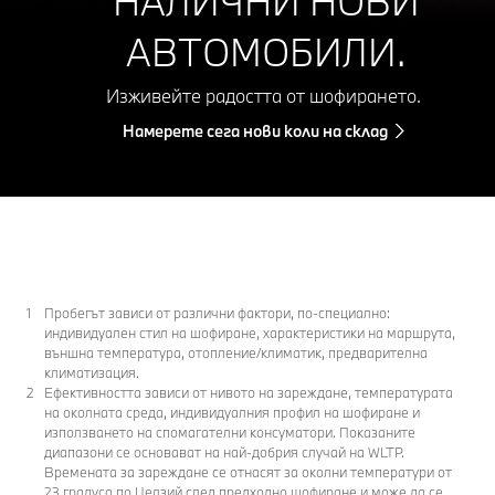
НАЛИЧНИ НОВИ
АВТОМОБИЛИ.
Изживейте радостта от шофирането.
Намерете сега нови коли на склад
Пробегът зависи от различни фактори, по-специално:
индивидуален стил на шофиране, характеристики на маршрута,
външна температура, отопление/климатик, предварителна
климатизация.
Ефективността зависи от нивото на зареждане, температурата
на околната среда, индивидуалния профил на шофиране и
използването на спомагателни консуматори. Показаните
диапазони се основават на най-добрия случай на WLTP.
Времената за зареждане се отнасят за околни температури от
23 градуса по Целзий след предходно шофиране и може да се