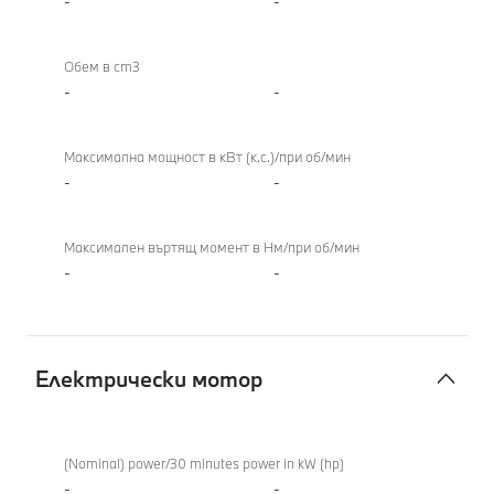
-
-
с
вътрешно
Обем в cm3
горене
-
-
Максимална мощност в кВт (к.с.)/при об/мин
-
-
Максимален въртящ момент в Нм/при об/мин
-
-
Електрически мотор
Електрически
мотор
(Nominal) power/30 minutes power in kW (hp)
-
-